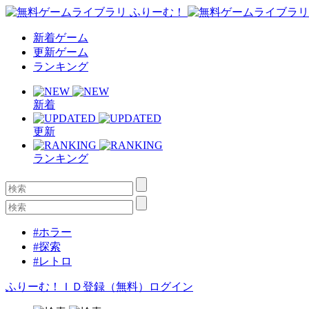
新着ゲーム
更新ゲーム
ランキング
新着
更新
ランキング
#ホラー
#探索
#レトロ
ふりーむ！ＩＤ登録（無料）
ログイン