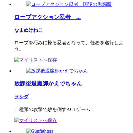
ロープアクション忍者 ...
なまぬけねこ
ロープを巧みに操る忍者となって、任務を遂行しよ
う。
放課後退魔師かえでちゃん
ヲシダ
二種類の攻撃で敵を倒すACTゲーム