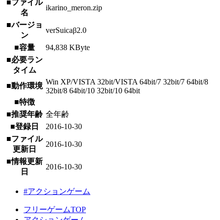
■ファイル
ikarino_meron.zip
名
■バージョ
verSuicaβ2.0
ン
■容量
94,838 KByte
■必要ラン
タイム
Win XP/VISTA 32bit/VISTA 64bit/7 32bit/7 64bit/8
■動作環境
32bit/8 64bit/10 32bit/10 64bit
■特徴
■推奨年齢
全年齢
■登録日
2016-10-30
■ファイル
2016-10-30
更新日
■情報更新
2016-10-30
日
#アクションゲーム
フリーゲームTOP
アクションゲーム