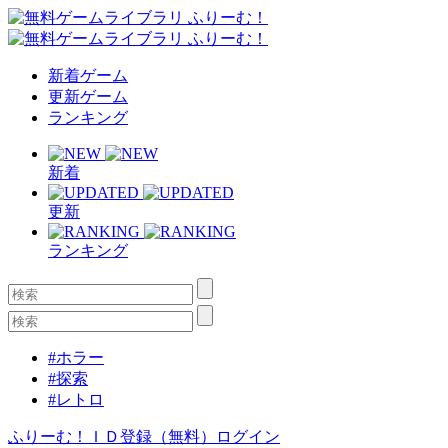
新着ゲーム
更新ゲーム
ランキング
新着
更新
ランキング
#ホラー
#探索
#レトロ
ふりーむ！ＩＤ登録（無料）
ログイン