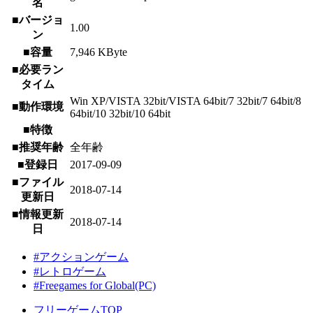
名
■バージョ
1.00
ン
■容量
7,946 KByte
■必要ラン
タイム
Win XP/VISTA 32bit/VISTA 64bit/7 32bit/7 64bit/8
■動作環境
64bit/10 32bit/10 64bit
■特徴
■推奨年齢
全年齢
■登録日
2017-09-09
■ファイル
2018-07-14
更新日
■情報更新
2018-07-14
日
#アクションゲーム
#レトロゲーム
#Freegames for Global(PC)
フリーゲームTOP