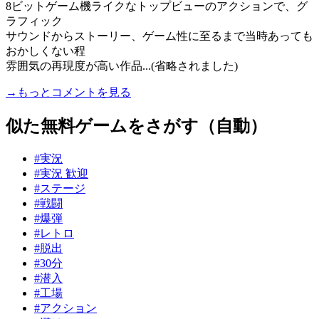
8ビットゲーム機ライクなトップビューのアクションで、グ
ラフィック
サウンドからストーリー、ゲーム性に至るまで当時あっても
おかしくない程
雰囲気の再現度が高い作品...(省略されました)
→もっとコメントを見る
似た無料ゲームをさがす（自動）
#実況
#実況 歓迎
#ステージ
#戦闘
#爆弾
#レトロ
#脱出
#30分
#潜入
#工場
#アクション