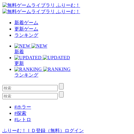
新着ゲーム
更新ゲーム
ランキング
新着
更新
ランキング
#ホラー
#探索
#レトロ
ふりーむ！ＩＤ登録（無料）
ログイン