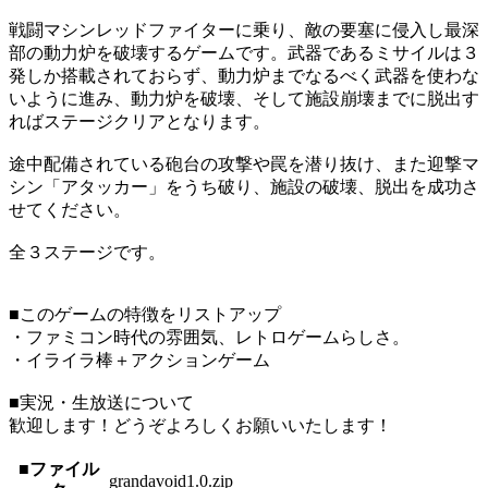
戦闘マシンレッドファイターに乗り、敵の要塞に侵入し最深
部の動力炉を破壊するゲームです。武器であるミサイルは３
発しか搭載されておらず、動力炉までなるべく武器を使わな
いように進み、動力炉を破壊、そして施設崩壊までに脱出す
ればステージクリアとなります。
途中配備されている砲台の攻撃や罠を潜り抜け、また迎撃マ
シン「アタッカー」をうち破り、施設の破壊、脱出を成功さ
せてください。
全３ステージです。
■このゲームの特徴をリストアップ
・ファミコン時代の雰囲気、レトロゲームらしさ。
・イライラ棒＋アクションゲーム
■実況・生放送について
歓迎します！どうぞよろしくお願いいたします！
■ファイル
grandavoid1.0.zip