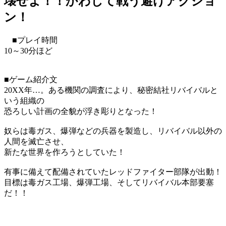
壊せよ！！かわして戦う避けアクショ
ン！
■プレイ時間
10～30分ほど
■ゲーム紹介文
20XX年…。ある機関の調査により、秘密結社リバイバルと
いう組織の
恐ろしい計画の全貌が浮き彫りとなった！
奴らは毒ガス、爆弾などの兵器を製造し、リバイバル以外の
人間を滅亡させ、
新たな世界を作ろうとしていた！
有事に備えて配備されていたレッドファイター部隊が出動！
目標は毒ガス工場、爆弾工場、そしてリバイバル本部要塞
だ！！