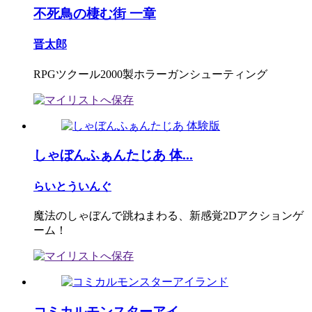
不死鳥の棲む街 一章
晋太郎
RPGツクール2000製ホラーガンシューティング
しゃぼんふぁんたじあ 体...
らいとういんぐ
魔法のしゃぼんで跳ねまわる、新感覚2Dアクションゲ
ーム！
コミカルモンスターアイ...