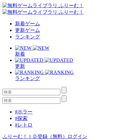
新着ゲーム
更新ゲーム
ランキング
新着
更新
ランキング
#ホラー
#探索
#レトロ
ふりーむ！ＩＤ登録（無料）
ログイン