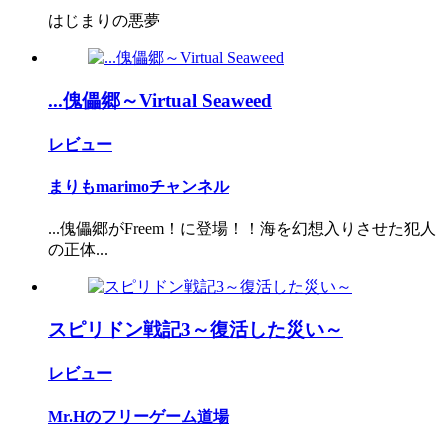
はじまりの悪夢
...傀儡郷～Virtual Seaweed
レビュー
まりもmarimoチャンネル
...傀儡郷がFreem！に登場！！海を幻想入りさせた犯人
の正体...
スピリドン戦記3～復活した災い～
レビュー
Mr.Hのフリーゲーム道場