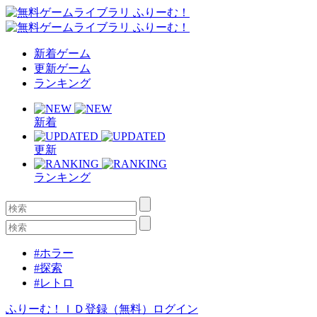
新着ゲーム
更新ゲーム
ランキング
新着
更新
ランキング
#ホラー
#探索
#レトロ
ふりーむ！ＩＤ登録（無料）
ログイン