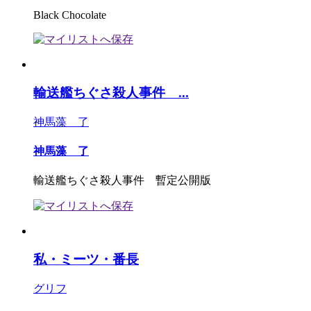
Black Chocolate
輸送艦ちぐさ殺人事件 ...
神馬藻 了
神馬藻 了
輸送艦ちぐさ殺人事件 暫定公開版
私・ミーツ・番長
グリフ