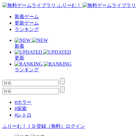
新着ゲーム
更新ゲーム
ランキング
新着
更新
ランキング
#ホラー
#探索
#レトロ
ふりーむ！ＩＤ登録（無料）
ログイン