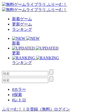
新着ゲーム
更新ゲーム
ランキング
新着
更新
ランキング
#ホラー
#探索
#レトロ
ふりーむ！ＩＤ登録（無料）
ログイン