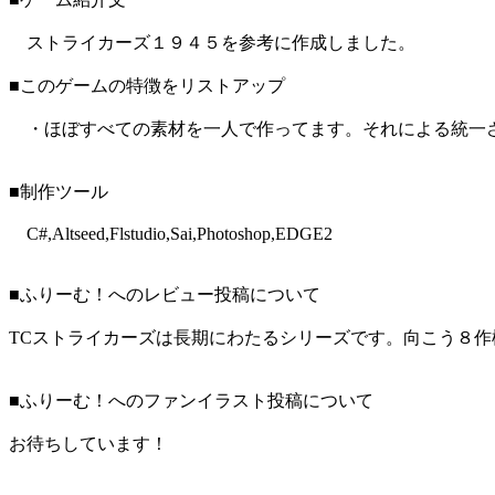
ストライカーズ１９４５を参考に作成しました。
■このゲームの特徴をリストアップ
・ほぼすべての素材を一人で作ってます。それによる統一さ
■制作ツール
C#,Altseed,Flstudio,Sai,Photoshop,EDGE2
■ふりーむ！へのレビュー投稿について
TCストライカーズは長期にわたるシリーズです。向こう８
■ふりーむ！へのファンイラスト投稿について
お待ちしています！