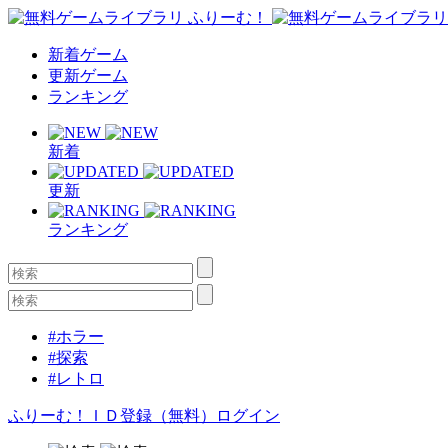
新着ゲーム
更新ゲーム
ランキング
新着
更新
ランキング
#ホラー
#探索
#レトロ
ふりーむ！ＩＤ登録（無料）
ログイン