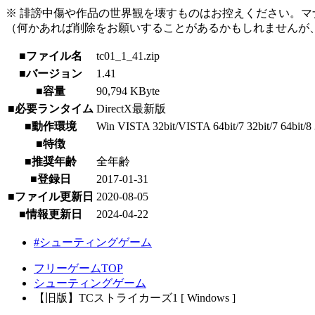
※ 誹謗中傷や作品の世界観を壊すものはお控えください。マ
（何かあれば削除をお願いすることがあるかもしれませんが
■ファイル名
tc01_1_41.zip
■バージョン
1.41
■容量
90,794 KByte
■必要ランタイム
DirectX最新版
■動作環境
Win VISTA 32bit/VISTA 64bit/7 32bit/7 64bit/8 3
■特徴
■推奨年齢
全年齢
■登録日
2017-01-31
■ファイル更新日
2020-08-05
■情報更新日
2024-04-22
#シューティングゲーム
フリーゲームTOP
シューティングゲーム
【旧版】TCストライカーズ1 [ Windows ]