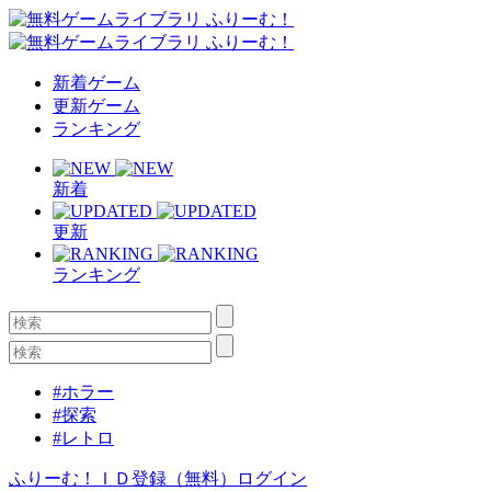
新着ゲーム
更新ゲーム
ランキング
新着
更新
ランキング
#ホラー
#探索
#レトロ
ふりーむ！ＩＤ登録（無料）
ログイン