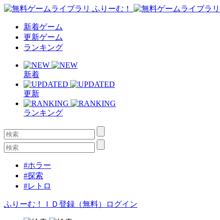
新着ゲーム
更新ゲーム
ランキング
新着
更新
ランキング
#ホラー
#探索
#レトロ
ふりーむ！ＩＤ登録（無料）
ログイン