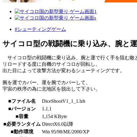
#シューティングゲーム
サイコロ型の戦闘機に乗り込み、腕と
サイコロ型の戦闘機に乗り込み、腕と運で行く手を阻む敵
リロードする度に自機のサイコロが回転し、
出た目によって攻撃方法が変わるシューティングです。
腕を運でカバー、運を腕でカバーして、
宇宙の秩序の為に北地区を脱出して下さい。
■ファイル名
DiceShootV1_1_1.lzh
■バージョン
1.1.1
■容量
1,154 KByte
■必要ランタイム
DirectX6.0以降
■動作環境
Win 95/98/ME/2000/XP