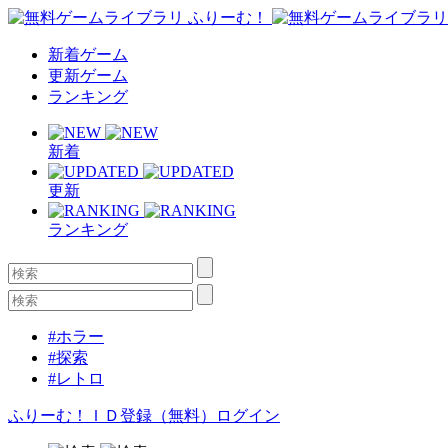
新着ゲーム
更新ゲーム
ランキング
新着
更新
ランキング
#ホラー
#探索
#レトロ
ふりーむ！ＩＤ登録（無料）
ログイン