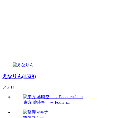
えなりん(1529)
フォロー
束方 嘘時空 ～ Fools_r...
撃弾マキナ