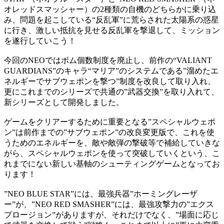
オレッドスマッシャー）の2種類の自機のどちらかに乗り込
み、問題を起こしている“反乱軍”に荒らされた太陽系の惑星
に行き、激しい抵抗を見せる反乱軍を撃退して、ミッション
を遂行していこう！
今回のNEOではボム個数制度を廃止し、前作の“VALIANT
GUARDIANS”のキャラ“マリア”のシステムである”溜めたエ
ネルギーでサブウェポンを撃つ”制度を改良して取り入れ、
更にこれまでのシリーズで共通の”武器交換”を取り入れて、
新シリーズとして開発しました。
ゲームをクリアーするために重要となる”スペシャルウェポ
ン”は前作までの”サブウェポン”の改良変更版で、これを使
うためのエネルギーを、敵や敵弾の撃破等で補給していきな
がら、スペシャルウェポンを使って突破していくという、こ
れまでにない新しい基軸のシューティングゲームとなってお
ります！
”NEO BLUE STAR”には、最強兵器”ホーミングレーザ
ー”が、”NEO RED SMASHER”には、最強攻撃力の”エクス
プロージョン”がありますが、それだけでなく、”場面に応じ