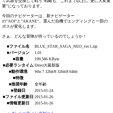
て武器を交換して戦う”戦略も、これまで以上に”更に大変重
要”になっております。
今回のナビゲーターは、新ナビゲーター
の”AOI“と”AKANE“。選んだ自機でエンディングと一部の
ボスが変化します。
さぁ、どんな冒険が待っているのでしょうか！
■ファイル名
BLUE_STAR_SAGA_NEO_ver.1.zip
■バージョン
1.01
■容量
199,586 KByte
■必要ランタイム
DirectX最新版
■動作環境
Win 7 32bit/8 32bit/8 64bit
■特徴
■推奨年齢
全年齢
■登録日
2015-01-24
■ファイル更新日
2015-01-26
■情報更新日
2015-01-26