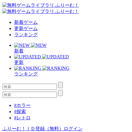
新着ゲーム
更新ゲーム
ランキング
新着
更新
ランキング
#ホラー
#探索
#レトロ
ふりーむ！ＩＤ登録（無料）
ログイン