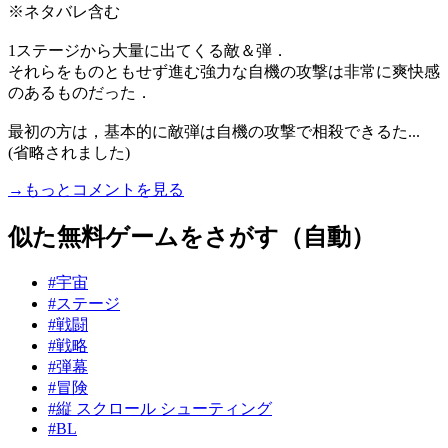
※ネタバレ含む
1ステージから大量に出てくる敵＆弾．
それらをものともせず進む強力な自機の攻撃は非常に爽快感
のあるものだった．
最初の方は，基本的に敵弾は自機の攻撃で相殺できるた...
(省略されました)
→もっとコメントを見る
似た無料ゲームをさがす（自動）
#宇宙
#ステージ
#戦闘
#戦略
#弾幕
#冒険
#縦 スクロール シューティング
#BL