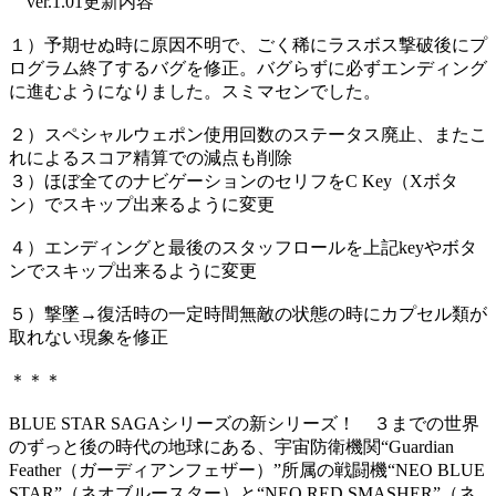
ver.1.01更新内容
１）予期せぬ時に原因不明で、ごく稀にラスボス撃破後にプ
ログラム終了するバグを修正。バグらずに必ずエンディング
に進むようになりました。スミマセンでした。
２）スペシャルウェポン使用回数のステータス廃止、またこ
れによるスコア精算での減点も削除
３）ほぼ全てのナビゲーションのセリフをC Key（Xボタ
ン）でスキップ出来るように変更
４）エンディングと最後のスタッフロールを上記keyやボタ
ンでスキップ出来るように変更
５）撃墜→復活時の一定時間無敵の状態の時にカプセル類が
取れない現象を修正
＊＊＊
BLUE STAR SAGAシリーズの新シリーズ！ ３までの世界
のずっと後の時代の地球にある、宇宙防衛機関“Guardian
Feather（ガーディアンフェザー）”所属の戦闘機“NEO BLUE
STAR”（ネオブルースター）と“NEO RED SMASHER”（ネ