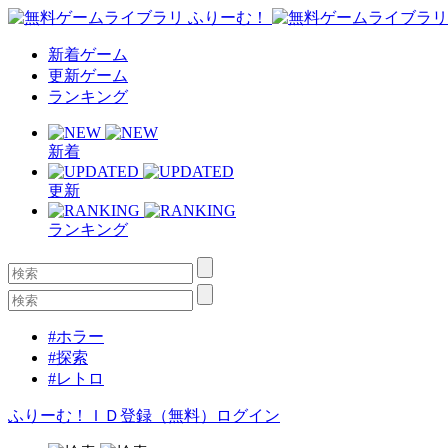
新着ゲーム
更新ゲーム
ランキング
新着
更新
ランキング
#ホラー
#探索
#レトロ
ふりーむ！ＩＤ登録（無料）
ログイン