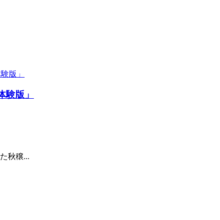
体験版」
秋穣...