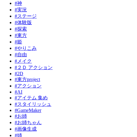
#神
#実況
#ステージ
#体験版
#探索
#東方
#姫
#やりこみ
#自由
#メイク
#２Ｄ アクション
#2D
#東方project
#アクション
#AI
#アイテム 集め
#スタイリッシュ
#GameMaker
#お姉
#お姉ちゃん
#画像生成
#姉