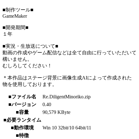
■制作ツール■
GameMaker
■開発期間■
１年
■実況・生放送について■
動画の作成やゲーム配信などは全て自由に行っていただいて
構いません。
むしろしてください！
＊本作品はステージ背景に画像生成AIによって作成された
物を使用しております。
■ファイル名
Re.DiligentMinoriko.zip
■バージョン
0.40
■容量
90,579 KByte
■必要ランタイム
■動作環境
Win 10 32bit/10 64bit/11
■特徴