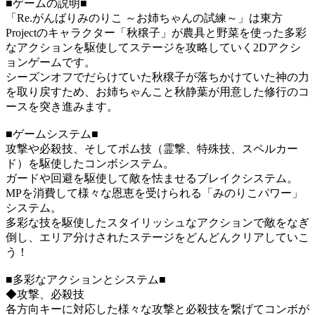
■ゲームの説明■
「Re.がんばりみのりこ ～お姉ちゃんの試練～」は東方
Projectのキャラクター「秋穣子」が農具と野菜を使った多彩
なアクションを駆使してステージを攻略していく2Dアクシ
ョンゲームです。
シーズンオフでだらけていた秋穣子が落ちかけていた神の力
を取り戻すため、お姉ちゃんこと秋静葉が用意した修行のコ
ースを突き進みます。
■ゲームシステム■
攻撃や必殺技、そしてボム技（霊撃、特殊技、スペルカー
ド）を駆使したコンボシステム。
ガードや回避を駆使して敵を怯ませるブレイクシステム。
MPを消費して様々な恩恵を受けられる「みのりこパワー」
システム。
多彩な技を駆使したスタイリッシュなアクションで敵をなぎ
倒し、エリア分けされたステージをどんどんクリアしていこ
う！
■多彩なアクションとシステム■
◆攻撃、必殺技
各方向キーに対応した様々な攻撃と必殺技を繋げてコンボが