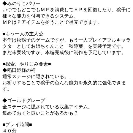
◆みのりこパワー
いつでもどこでもＭＰを消費してＨＰを回復したり、穣子に
様々な能力を付与できるシステム。
ＭＰはＰアイテムを拾うことで補充できます。
■もう一人の主人公
本作は秋穣子のゲームですが、もう一人プレイアブルキャラ
クターとしてお姉ちゃんこと「秋静葉」を実装予定です。
まだ未実装ですが、本編完成後に制作を予定しています。
■探索、やりこみ要素■
◆稲田姫様の祠
通常ステージに隠されている。
お祈りすることで穣子の色んな能力を永久的に強化できま
す。
◆ゴールドグレープ
全ステージに隠されている収集アイテム。
集めておくと良いことがあるかも？
■プレイ時間■
４０分