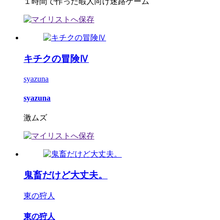
１時間で作った暇人向け迷路ゲーム
キチクの冒険Ⅳ
syazuna
syazuna
激ムズ
鬼畜だけど大丈夫。
東の狩人
東の狩人