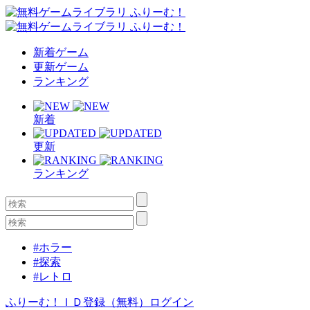
新着ゲーム
更新ゲーム
ランキング
新着
更新
ランキング
#ホラー
#探索
#レトロ
ふりーむ！ＩＤ登録（無料）
ログイン