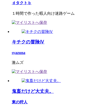
ｄタクトｂ
１時間で作った暇人向け迷路ゲーム
キチクの冒険Ⅳ
syazuna
激ムズ
鬼畜だけど大丈夫。
東の狩人