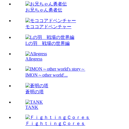
お兄ちゃん勇者伝
モココアドベンチャー
Lの羽 戦場の世界編
Allegress
IMON～other world'...
蒼明の塔
TANK
ＦｉｇｈｔｉｎｇＣｏｒｅｓ