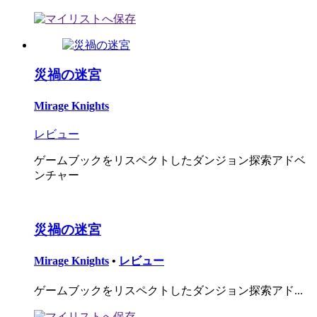
災禍の迷宮
Mirage Knights
レビュー
ゲームブックをリスペクトしたダンジョン探索アドベ
ンチャー
災禍の迷宮
Mirage Knights
•
レビュー
ゲームブックをリスペクトしたダンジョン探索アド...