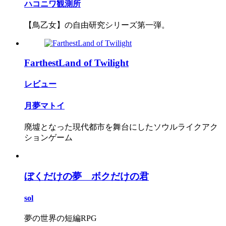
ハコニワ観測所
【鳥乙女】の自由研究シリーズ第一弾。
FarthestLand of Twilight
レビュー
月夢マトイ
廃墟となった現代都市を舞台にしたソウルライクアク
ションゲーム
ぼくだけの夢 ボクだけの君
sol
夢の世界の短編RPG