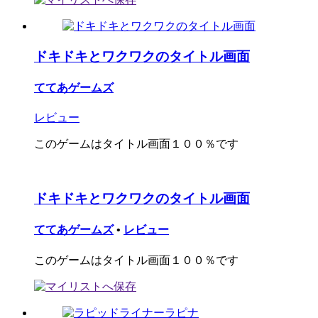
ドキドキとワクワクのタイトル画面
ててあゲームズ
レビュー
このゲームはタイトル画面１００％です
ドキドキとワクワクのタイトル画面
ててあゲームズ
•
レビュー
このゲームはタイトル画面１００％です