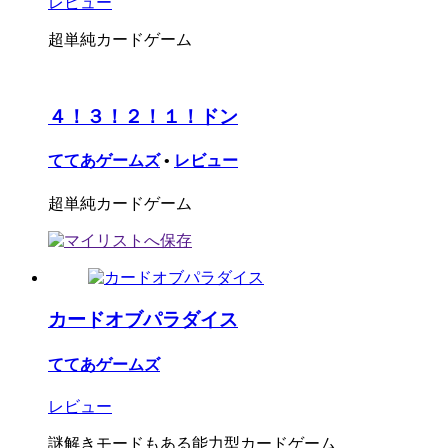
レビュー
超単純カードゲーム
４！３！２！１！ドン
ててあゲームズ
•
レビュー
超単純カードゲーム
カードオブパラダイス
ててあゲームズ
レビュー
謎解きモードもある能力型カードゲーム