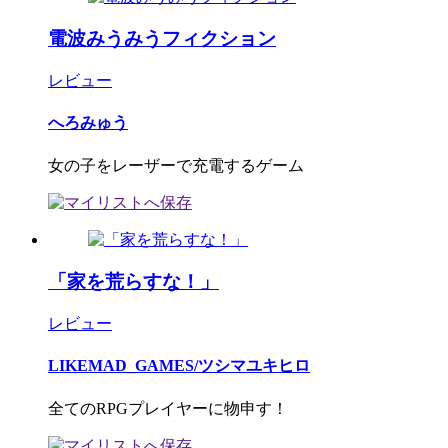
電波みうみうフィクション
レビュー
へろみゅう
女の子をレーザーで充電するゲーム
「家を荒らすな！」
レビュー
LIKEMAD_GAMES/ツシマユキヒロ
全てのRPGプレイヤーに物申す！