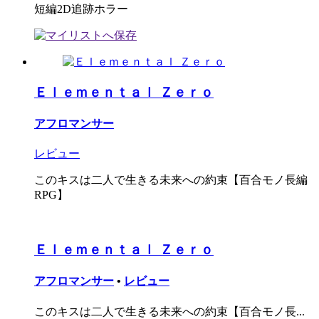
短編2D追跡ホラー
Ｅｌｅｍｅｎｔａｌ Ｚｅｒｏ
アフロマンサー
レビュー
このキスは二人で生きる未来への約束【百合モノ長編
RPG】
Ｅｌｅｍｅｎｔａｌ Ｚｅｒｏ
アフロマンサー
•
レビュー
このキスは二人で生きる未来への約束【百合モノ長...