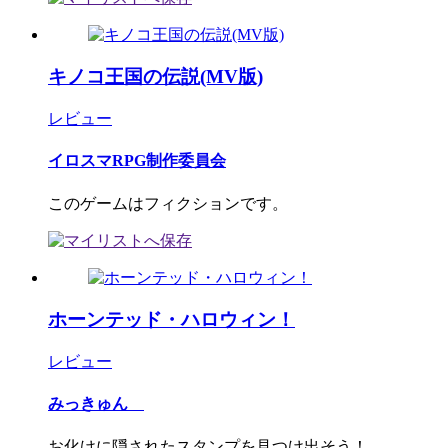
キノコ王国の伝説(MV版)
レビュー
イロスマRPG制作委員会
このゲームはフィクションです。
ホーンテッド・ハロウィン！
レビュー
みっきゅん
お化けに隠されたスタンプを見つけ出そう！