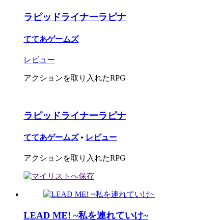
ラピッドライナーラピナ
ててあゲームズ
レビュー
アクションを取り入れたRPG
ラピッドライナーラピナ
ててあゲームズ
•
レビュー
アクションを取り入れたRPG
LEAD ME! ~私を連れていけ~