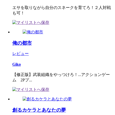
エサを取りながら自分のスネークを育てろ！２人対戦
も可！
俺の都市
レビュー
Giko
【修正版】武装組織をやっつけろ！...アクションゲー
ム 2Pプ...
創るカケラとあなたの夢