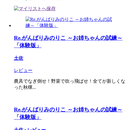
Re.がんばりみのりこ ～お姉ちゃんの試練～
「体験版」
土佐
レビュー
農具でなぎ倒せ！野菜で吹っ飛ばせ！全てが新しくな
った秋穣...
Re.がんばりみのりこ ～お姉ちゃんの試練～
「体験版」
土佐
•
レビュー