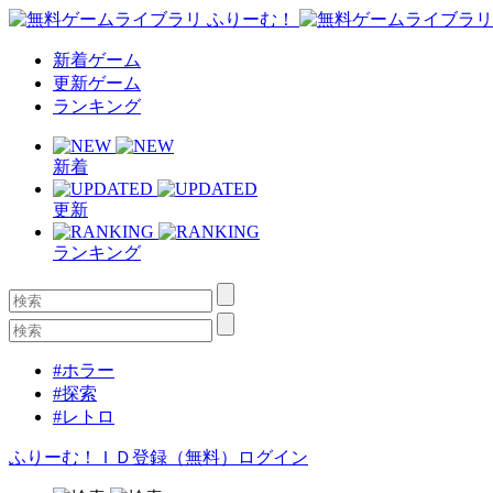
新着ゲーム
更新ゲーム
ランキング
新着
更新
ランキング
#ホラー
#探索
#レトロ
ふりーむ！ＩＤ登録（無料）
ログイン