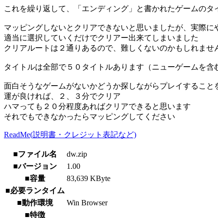
これを繰り返して、「エンディング」と書かれたゲームのタ
マッピングしないとクリアできないと思いましたが、実際に
適当に選択していくだけでクリアー出来てしまいました
クリアルートは２通りあるので、難しくないのかもしれませ
タイトルは全部で５０タイトルあります（ニューゲームを含
面白そうなゲームがないかどうか探しながらプレイすること
運が良ければ、２、３分でクリア
ハマっても２０分程度あればクリアできると思います
それでもできなかったらマッピングしてください
ReadMe(説明書・クレジット表記など)
■ファイル名
dw.zip
■バージョン
1.00
■容量
83,639 KByte
■必要ランタイム
■動作環境
Win Browser
■特徴