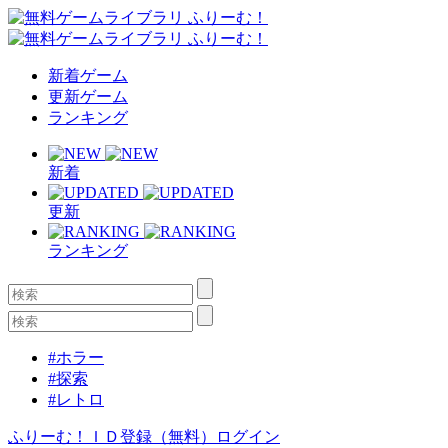
新着ゲーム
更新ゲーム
ランキング
新着
更新
ランキング
#ホラー
#探索
#レトロ
ふりーむ！ＩＤ登録（無料）
ログイン