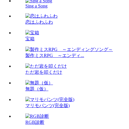
Sing a Song
恋はふわふわ
宝箱
製作ミスRPG ～エンディ...
ただ岩を叩くだけ
無題（仮）
マリモパンツ(完全版)
RGB診断