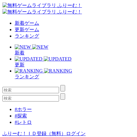
新着ゲーム
更新ゲーム
ランキング
新着
更新
ランキング
#ホラー
#探索
#レトロ
ふりーむ！ＩＤ登録（無料）
ログイン