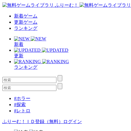
新着ゲーム
更新ゲーム
ランキング
新着
更新
ランキング
#ホラー
#探索
#レトロ
ふりーむ！ＩＤ登録（無料）
ログイン