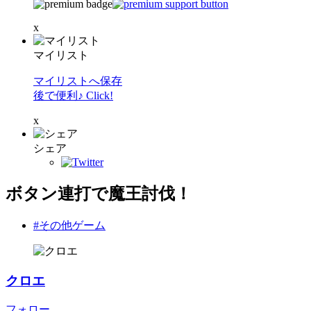
x
マイリスト
マイリストへ保存
後で便利♪ Click!
x
シェア
ボタン連打で魔王討伐！
#その他ゲーム
クロエ
フォロー