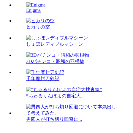
Enigma
ヒカリの空
しょぼレディブルマシーン
3Dパチンコ・昭和の羽根物
千年魔封刀剣記
*ちゅるりんぽよの自宅大...
男四人が打ち切り回避に...