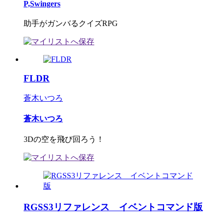
P,Swingers
助手がガンバるクイズRPG
FLDR
蒼木いつろ
蒼木いつろ
3Dの空を飛び回ろう！
RGSS3リファレンス イベントコマンド版