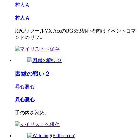
村人Ａ
村人Ａ
RPGツクールVX AceのRGSS3初心者向けイベントコマ
ンドのリフ...
因縁の戦い２
異心澱心
異心澱心
手の内を読め。