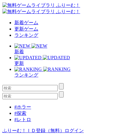
新着ゲーム
更新ゲーム
ランキング
新着
更新
ランキング
#ホラー
#探索
#レトロ
ふりーむ！ＩＤ登録（無料）
ログイン