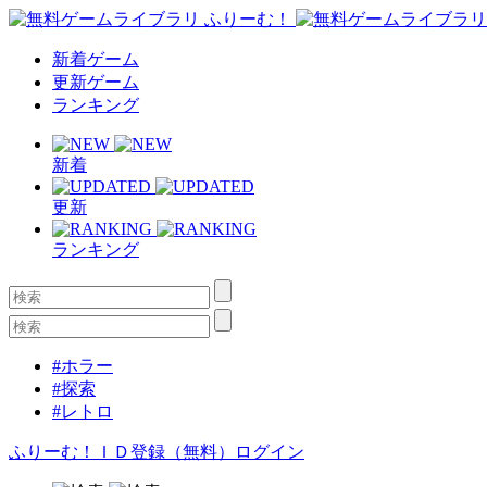
新着ゲーム
更新ゲーム
ランキング
新着
更新
ランキング
#ホラー
#探索
#レトロ
ふりーむ！ＩＤ登録（無料）
ログイン