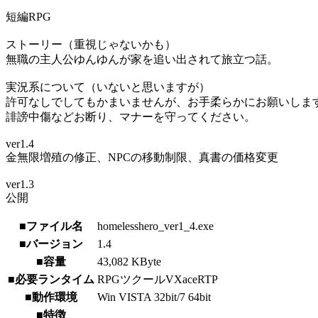
短編RPG
ストーリー（重視じゃないかも）
無職の主人公ゆんゆんが家を追い出されて旅立つ話。
実況系について（いないと思いますが）
許可なしでしてもかまいませんが、お手柔らかにお願いしま
誹謗中傷などお断り、マナーを守ってください。
ver1.4
金無限増殖の修正、NPCの移動制限、真書の価格変更
ver1.3
公開
■ファイル名
homelesshero_ver1_4.exe
■バージョン
1.4
■容量
43,082 KByte
■必要ランタイム
RPGツクールVXaceRTP
■動作環境
Win VISTA 32bit/7 64bit
■特徴