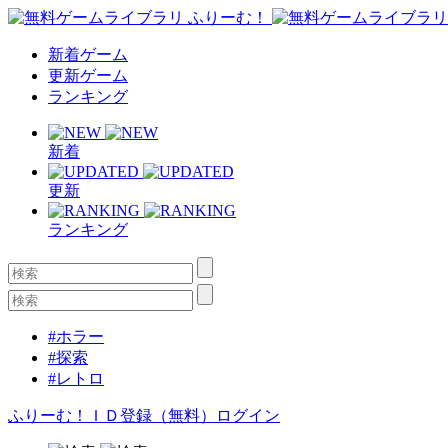
新着ゲーム
更新ゲーム
ランキング
新着
更新
ランキング
#ホラー
#探索
#レトロ
ふりーむ！ＩＤ登録（無料）
ログイン