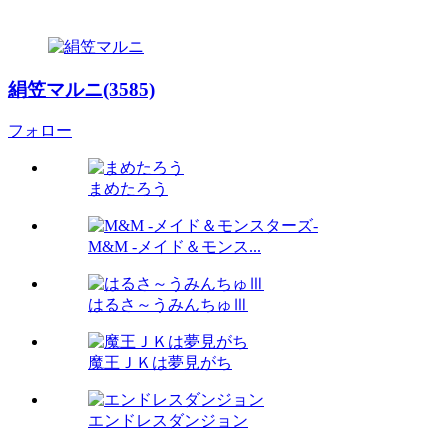
絹笠マルニ(3585)
フォロー
まめたろう
M&M -メイド＆モンス...
はるさ～うみんちゅⅢ
魔王ＪＫは夢見がち
エンドレスダンジョン