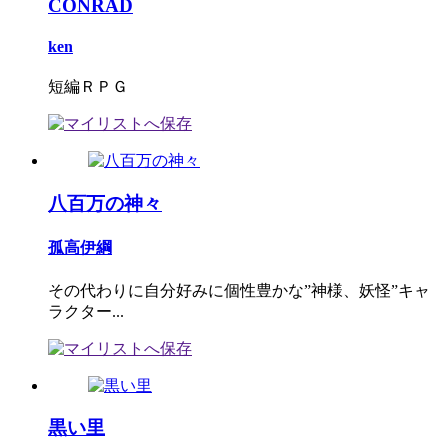
CONRAD
ken
短編ＲＰＧ
八百万の神々
孤高伊綱
その代わりに自分好みに個性豊かな”神様、妖怪”キャ
ラクター...
黒い里