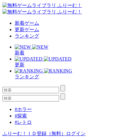
新着ゲーム
更新ゲーム
ランキング
新着
更新
ランキング
#ホラー
#探索
#レトロ
ふりーむ！ＩＤ登録（無料）
ログイン