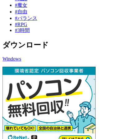
#魔女
#自由
#バランス
#RPG
#3時間
ダウンロード
Windows