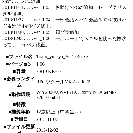
箱追加、NPC追加。
2013/11/11……Ver_1.03：お助けNPCの追加、セーブクリス
タル追加。
2013/11/27……Ver_1.04：一部会話＆バグ会話＆すり抜けバ
グ＆進行不能バグ修正。
2013/11/30……Ver_1.05：顔グラ追加。
2013/12/02……Ver_1.06：一部ルートでスキルを使った際戻
ってしまうバグ修正。
■ファイル名
Toaru_yuusya_Ver1.06.exe
■バージョン
1.06
■容量
7,819 KByte
■必要ランタイ
RPGツクールVX Ace RTP
ム
Win 2000/XP/VISTA 32bit/VISTA 64bit/7
■動作環境
32bit/7 64bit
■特徴
■推奨年齢
12歳以上（中学生～）
■登録日
2013-11-07
■ファイル更新
2013-12-02
日