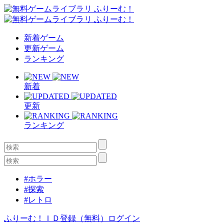
新着ゲーム
更新ゲーム
ランキング
新着
更新
ランキング
#ホラー
#探索
#レトロ
ふりーむ！ＩＤ登録（無料）
ログイン