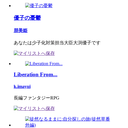
優子の憂鬱
朋美姫
あなたは少子化対策担当大臣大渕優子です
Liberation From...
k.imayui
長編ファンタジーRPG