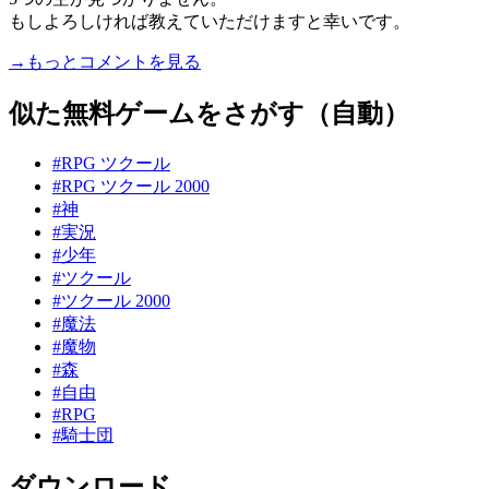
もしよろしければ教えていただけますと幸いです。
→もっとコメントを見る
似た無料ゲームをさがす（自動）
#RPG ツクール
#RPG ツクール 2000
#神
#実況
#少年
#ツクール
#ツクール 2000
#魔法
#魔物
#森
#自由
#RPG
#騎士団
ダウンロード