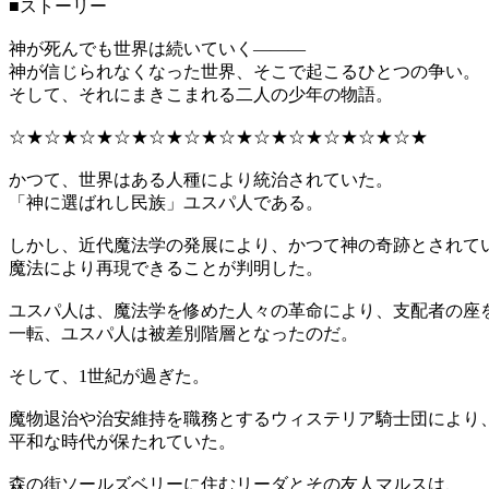
■ストーリー
神が死んでも世界は続いていく―――
神が信じられなくなった世界、そこで起こるひとつの争い。
そして、それにまきこまれる二人の少年の物語。
☆★☆★☆★☆★☆★☆★☆★☆★☆★☆★☆★☆★
​かつて、世界はある人種により統治されていた。
「神に選ばれし民族」ユスパ人である。
​しかし、近代魔法学の発展により、かつて神の奇跡とされて
魔法により再現できることが判明した。
​ユスパ人は、魔法学を修めた人々の革命により、支配者の座
一転、ユスパ人は被差別階層となったのだ。
そして、1世紀が過ぎた。
​魔物退治や治安維持を職務とするウィステリア騎士団により
平和な時代が保たれていた。
​森の街ソールズベリーに住むリーダとその友人マルスは、