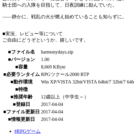
騎士団への入隊を目指して、日夜訓練に励んでいた。
――静かに、戦乱の火が燃え始めていることも知らずに。
■実況、レビュー等について
ご自由にどうぞというか、嬉しいです。
■ファイル名
harmonydays.zip
■バージョン
1.00
■容量
8,669 KByte
■必要ランタイム
RPGツクール2000 RTP
■動作環境
Win XP/VISTA 32bit/VISTA 64bit/7 32bit/7 64bit/
■特徴
■推奨年齢
12歳以上（中学生～）
■登録日
2017-04-04
■ファイル更新日
2017-04-04
■情報更新日
2017-04-04
#RPGゲーム