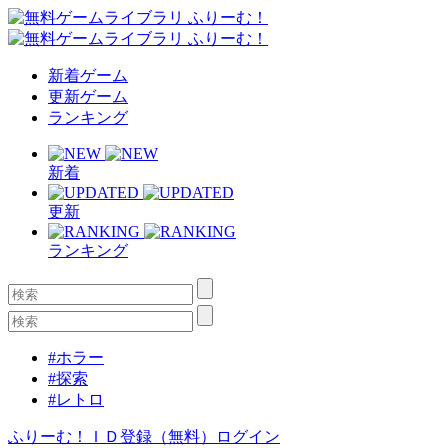
新着ゲーム
更新ゲーム
ランキング
新着
更新
ランキング
#ホラー
#探索
#レトロ
ふりーむ！ＩＤ登録（無料）
ログイン