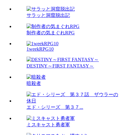
サラッと洞窟脱出記
制作者の気まぐれRPG
1weekRPG10
DESTINY～FIRST FANTASY～
暗殺者
エド・シリーズ 第３７...
ミスキャスト勇者軍