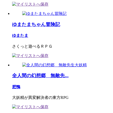
ゆまたまちゃん冒険記
ゆまたま
さくっと遊べるＲＰＧ
全人間の幻想郷 無敵先...
肥鴨
大妖精が異変解決者の東方RPG