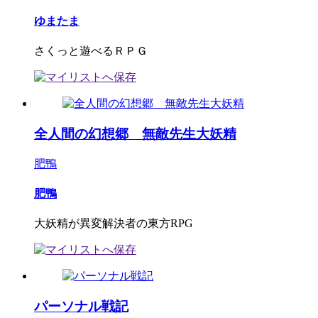
ゆまたま
さくっと遊べるＲＰＧ
全人間の幻想郷 無敵先生大妖精
肥鴨
肥鴨
大妖精が異変解決者の東方RPG
パーソナル戦記