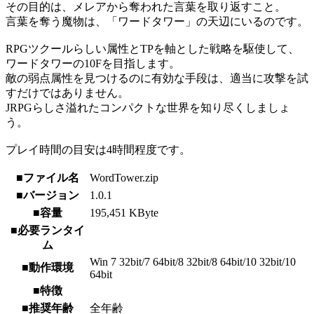
その目的は、メレアから奪われた言葉を取り返すこと。
言葉を奪う魔物は、「ワードタワー」の天辺にいるのです。
RPGツクールらしい属性とTPを軸とした戦略を駆使して、
ワードタワーの10Fを目指します。
敵の弱点属性を見つけるのに有効な手段は、適当に攻撃を試
すだけではありません。
JRPGらしさ溢れたコンパクトな世界を知り尽くしましょ
う。
プレイ時間の目安は4時間程度です。
■ファイル名
WordTower.zip
■バージョン
1.0.1
■容量
195,451 KByte
■必要ランタイ
ム
Win 7 32bit/7 64bit/8 32bit/8 64bit/10 32bit/10
■動作環境
64bit
■特徴
■推奨年齢
全年齢