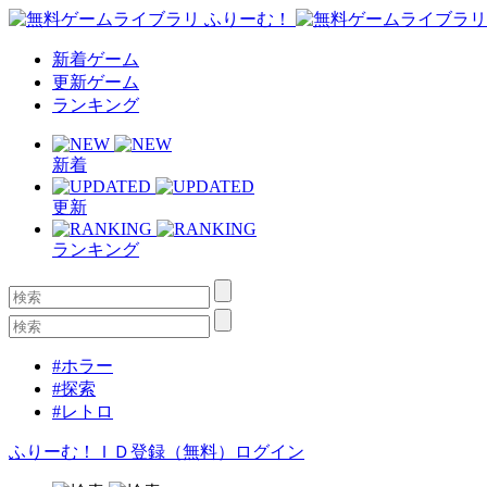
新着ゲーム
更新ゲーム
ランキング
新着
更新
ランキング
#ホラー
#探索
#レトロ
ふりーむ！ＩＤ登録（無料）
ログイン