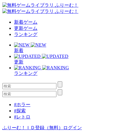
新着ゲーム
更新ゲーム
ランキング
新着
更新
ランキング
#ホラー
#探索
#レトロ
ふりーむ！ＩＤ登録（無料）
ログイン