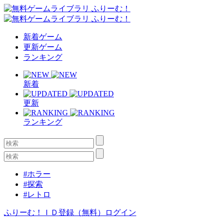
新着ゲーム
更新ゲーム
ランキング
新着
更新
ランキング
#ホラー
#探索
#レトロ
ふりーむ！ＩＤ登録（無料）
ログイン