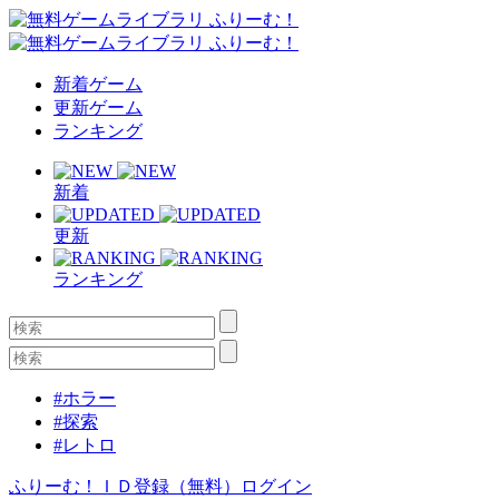
新着ゲーム
更新ゲーム
ランキング
新着
更新
ランキング
#ホラー
#探索
#レトロ
ふりーむ！ＩＤ登録（無料）
ログイン