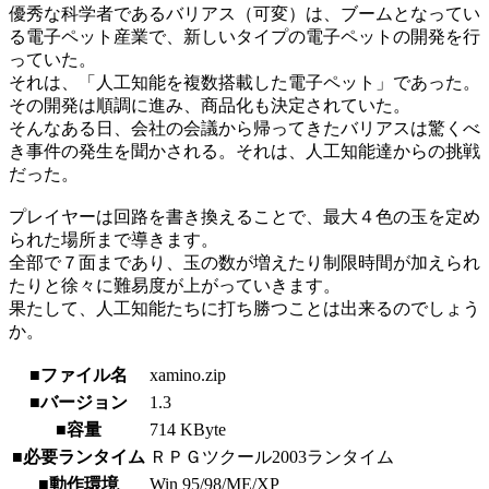
優秀な科学者であるバリアス（可変）は、ブームとなってい
る電子ペット産業で、新しいタイプの電子ペットの開発を行
っていた。
それは、「人工知能を複数搭載した電子ペット」であった。
その開発は順調に進み、商品化も決定されていた。
そんなある日、会社の会議から帰ってきたバリアスは驚くべ
き事件の発生を聞かされる。それは、人工知能達からの挑戦
だった。
プレイヤーは回路を書き換えることで、最大４色の玉を定め
られた場所まで導きます。
全部で７面まであり、玉の数が増えたり制限時間が加えられ
たりと徐々に難易度が上がっていきます。
果たして、人工知能たちに打ち勝つことは出来るのでしょう
か。
■ファイル名
xamino.zip
■バージョン
1.3
■容量
714 KByte
■必要ランタイム
ＲＰＧツクール2003ランタイム
■動作環境
Win 95/98/ME/XP