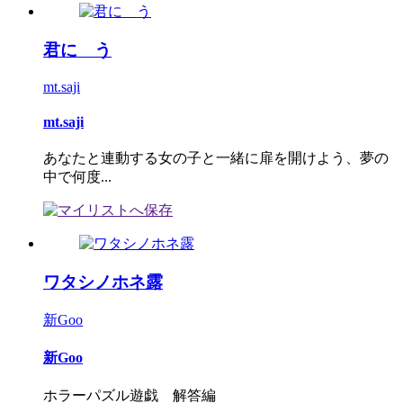
君に う
mt.saji
mt.saji
あなたと連動する女の子と一緒に扉を開けよう、夢の
中で何度...
ワタシノホネ露
新Goo
新Goo
ホラーパズル遊戯 解答編