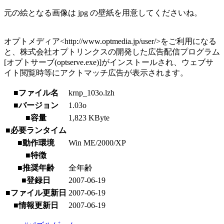
元の絵となる画像は jpg の壁紙を用意してくださいね。
オプトメディア<http://www.optmedia.jp/user/>をご利用になる
と、株式会社オプトリンクスの開発した広告配信プログラム
[オプトサーブ(optserve.exe)]がインストールされ、ウェブサ
イト閲覧時等にアクトマッチ広告が表示されます。
■ファイル名
krnp_103o.lzh
■バージョン
1.03o
■容量
1,823 KByte
■必要ランタイム
■動作環境
Win ME/2000/XP
■特徴
■推奨年齢
全年齢
■登録日
2007-06-19
■ファイル更新日
2007-06-19
■情報更新日
2007-06-19