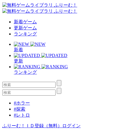
新着ゲーム
更新ゲーム
ランキング
新着
更新
ランキング
#ホラー
#探索
#レトロ
ふりーむ！ＩＤ登録（無料）
ログイン