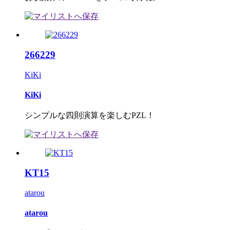
266229
KiKi
KiKi
シンプルな四則演算を楽しむPZL！
KT15
atarou
atarou