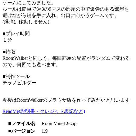
ゲームにしてみました。
ルールは簡単で3×3の9マスの部屋の中で爆弾のある部屋を
避けながら鍵を手に入れ、出口に向かうゲームです。
(爆弾は移動しません)
■プレイ時間
１分
■特徴
RoomWalkerと同じく、毎回部屋の配置がランダムで変わる
ので、何回でも遊べます。
■制作ツール
テラノビルダー
今後はRoomWalkerのブラウザ版を作ってみたいと思います
ReadMe(説明書・クレジット表記など)
■ファイル名
RoomMine1.9.zip
■バージョン
1.9