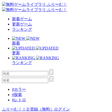
新着ゲーム
更新ゲーム
ランキング
新着
更新
ランキング
#ホラー
#探索
#レトロ
ふりーむ！ＩＤ登録（無料）
ログイン