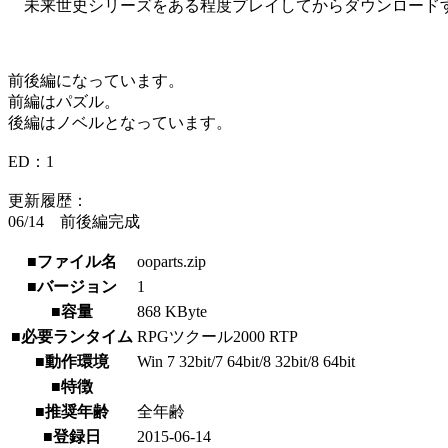
未来世史シリーズをある程度プレイしてからダウンロード
前後編になっています。
前編はパズル。
後編はノベルとなっています。
ED：1
更新履歴：
06/14 前後編完成
■ファイル名
ooparts.zip
■バージョン
1
■容量
868 KByte
■必要ランタイム
RPGツクール2000 RTP
■動作環境
Win 7 32bit/7 64bit/8 32bit/8 64bit
■特徴
■推奨年齢
全年齢
■登録日
2015-06-14