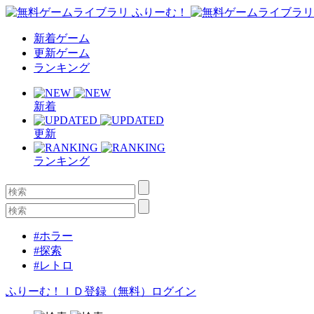
新着ゲーム
更新ゲーム
ランキング
新着
更新
ランキング
#ホラー
#探索
#レトロ
ふりーむ！ＩＤ登録（無料）
ログイン