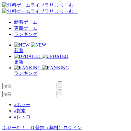
新着ゲーム
更新ゲーム
ランキング
新着
更新
ランキング
#ホラー
#探索
#レトロ
ふりーむ！ＩＤ登録（無料）
ログイン