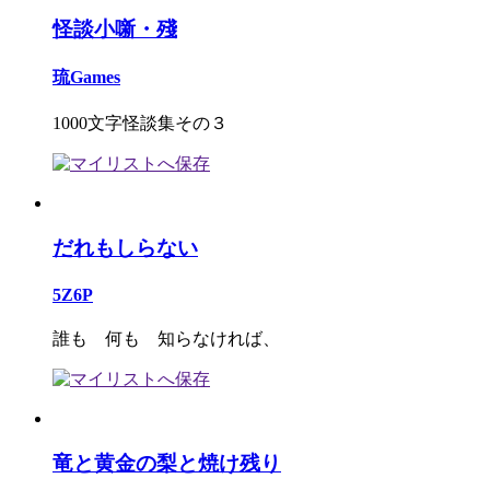
怪談小噺・殘
琉Games
1000文字怪談集その３
だれもしらない
5Z6P
誰も 何も 知らなければ、
竜と黄金の梨と焼け残り