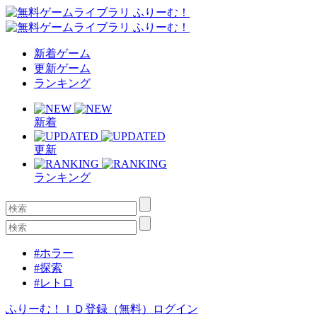
新着ゲーム
更新ゲーム
ランキング
新着
更新
ランキング
#ホラー
#探索
#レトロ
ふりーむ！ＩＤ登録（無料）
ログイン