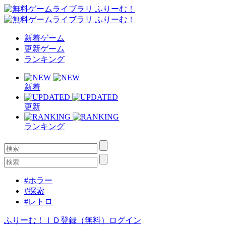
新着ゲーム
更新ゲーム
ランキング
新着
更新
ランキング
#ホラー
#探索
#レトロ
ふりーむ！ＩＤ登録（無料）
ログイン