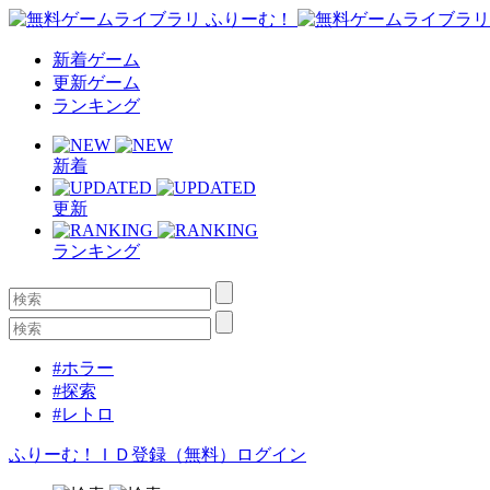
新着ゲーム
更新ゲーム
ランキング
新着
更新
ランキング
#ホラー
#探索
#レトロ
ふりーむ！ＩＤ登録（無料）
ログイン