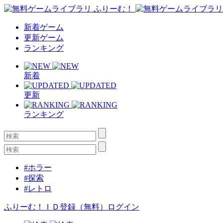
新着ゲーム
更新ゲーム
ランキング
新着
更新
ランキング
#ホラー
#探索
#レトロ
ふりーむ！ＩＤ登録（無料）
ログイン