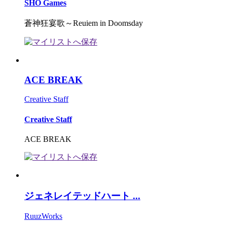
SHO Games
蒼神狂宴歌～Reuiem in Doomsday
ACE BREAK
Creative Staff
Creative Staff
ACE BREAK
ジェネレイテッドハート ...
RuuzWorks