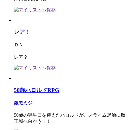
レア！
ＤＮ
レア？
50歳ハロルドRPG
銀モミジ
50歳の誕生日を迎えたハロルドが、スライム退治に魔
王城へ向かう！！