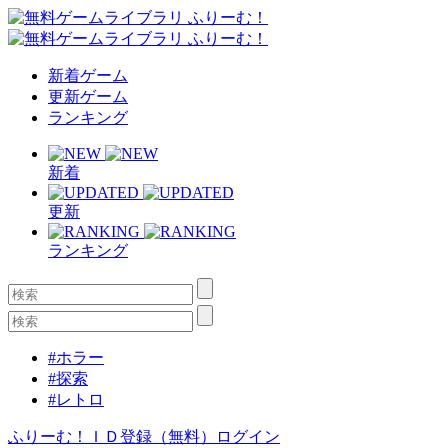
新着ゲーム
更新ゲーム
ランキング
新着
更新
ランキング
#ホラー
#探索
#レトロ
ふりーむ！ＩＤ登録（無料）
ログイン