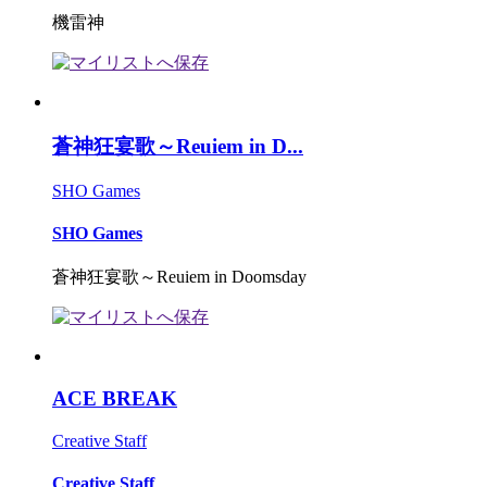
機雷神
蒼神狂宴歌～Reuiem in D...
SHO Games
SHO Games
蒼神狂宴歌～Reuiem in Doomsday
ACE BREAK
Creative Staff
Creative Staff