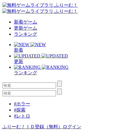
新着ゲーム
更新ゲーム
ランキング
新着
更新
ランキング
#ホラー
#探索
#レトロ
ふりーむ！ＩＤ登録（無料）
ログイン