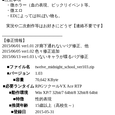
・微ホラー（血の表現、ビックリイベント等。
・微エロ
・EDによってはBLぽい物も。
実況や二次創作等はお好きにどうぞ【連絡不要です】
-----------------------------------------------
【修正情報】
2015/06/01 ver1.01 2F廊下通れないバグ修正、他
2015/06/05 ver1.02 色々修正追加
2015/06/13 ver1.03 いないキャラが喋るバグ修正
■ファイル名
twelve_midnight_school_ver103.zip
■バージョン
1.03
■容量
70,642 KByte
■必要ランタイム
RPGツクールVX Ace RTP
■動作環境
Win XP/7 32bit/7 64bit/8 32bit/8 64bit
■特徴
性的表現
■推奨年齢
15歳以上（高校生～）
■登録日
2015-05-31