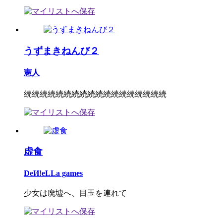
うずまきねんび２
憲人
続続続続続続続続続続続続続続続続続続
虚食
DeИ!eLLa games
少女は廃墟へ、目玉を連れて