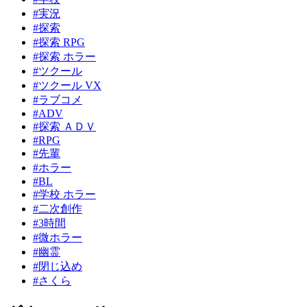
#実況
#探索
#探索 RPG
#探索 ホラー
#ツクール
#ツクール VX
#ラブコメ
#ADV
#探索 ＡＤＶ
#RPG
#先輩
#ホラー
#BL
#学校 ホラー
#二次創作
#3時間
#微ホラー
#幽霊
#閉じ込め
#さくら