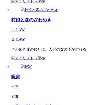
村娘と森のざわめき
１-LAW
１-LAW
ざわめき達の祭りに、人間の女の子が訪れる
呪家
ピヨ
ピヨ