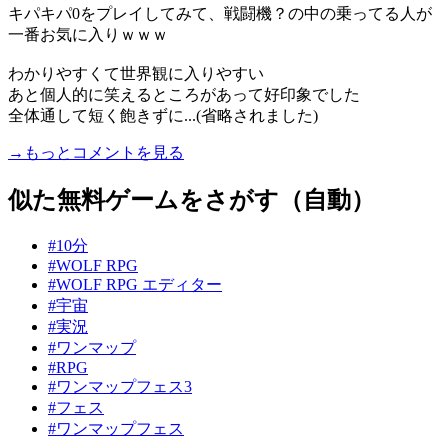
キパキパ0をプレイしてみて、戦闘機？の中の乗ってる人が
一番お気に入りｗｗｗ
わかりやすくて世界観に入りやすい
あと個人的に笑えるところがあって好印象でした
全体通して短く飽きずに...(省略されました)
→もっとコメントを見る
似た無料ゲームをさがす（自動）
#10分
#WOLF RPG
#WOLF RPG エディター
#宇宙
#実況
#ワンマップ
#RPG
#ワンマップフェス3
#フェス
#ワンマップフェス