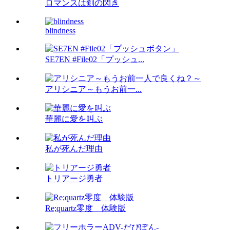
ロマンスは剣の閃き
blindness
SE7EN #File02「プッシュ...
アリシニア～もうお前一...
華麗に愛を叫ぶ
私が死んだ理由
トリアージ勇者
Re;quartz零度 体験版