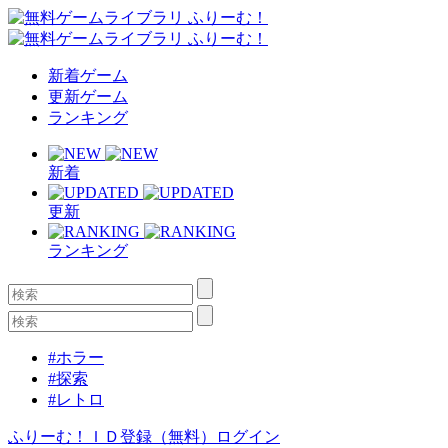
新着ゲーム
更新ゲーム
ランキング
新着
更新
ランキング
#ホラー
#探索
#レトロ
ふりーむ！ＩＤ登録（無料）
ログイン