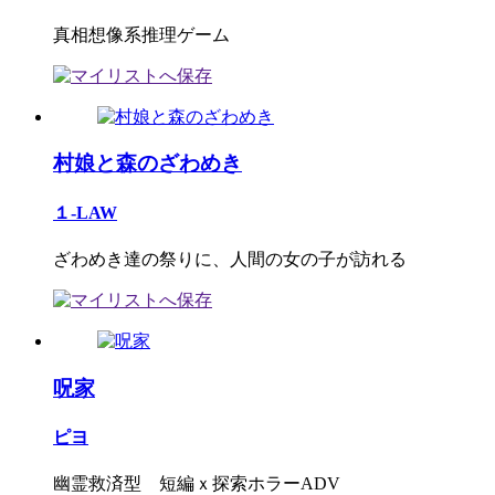
真相想像系推理ゲーム
村娘と森のざわめき
１-LAW
ざわめき達の祭りに、人間の女の子が訪れる
呪家
ピヨ
幽霊救済型 短編ｘ探索ホラーADV