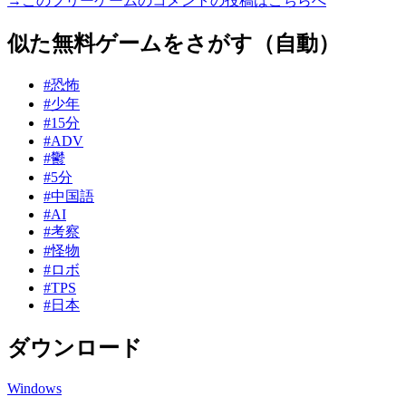
→このフリーゲームのコメントの投稿はこちらへ
似た無料ゲームをさがす（自動）
#恐怖
#少年
#15分
#ADV
#鬱
#5分
#中国語
#AI
#考察
#怪物
#ロボ
#TPS
#日本
ダウンロード
Windows