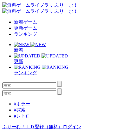
新着ゲーム
更新ゲーム
ランキング
新着
更新
ランキング
#ホラー
#探索
#レトロ
ふりーむ！ＩＤ登録（無料）
ログイン