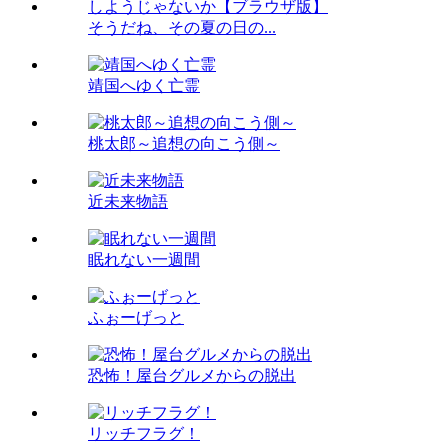
そうだね、その夏の日の...
靖国へゆく亡霊
桃太郎～追想の向こう側～
近未来物語
眠れない一週間
ふぉーげっと
恐怖！屋台グルメからの脱出
リッチフラグ！