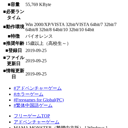
■容量
55,769 KByte
■必要ラン
タイム
Win 2000/XP/VISTA 32bit/VISTA 64bit/7 32bit/7
■動作環境
64bit/8 32bit/8 64bit/10 32bit/10 64bit
■特徴
バイオレンス
■推奨年齢
15歳以上（高校生～）
■登録日
2019-09-25
■ファイル
2019-09-25
更新日
■情報更新
2019-09-25
日
#アドベンチャーゲーム
#ホラーゲーム
#Freegames for Global(PC)
#繁体中国語ゲーム
フリーゲームTOP
アドベンチャーゲーム
MAMA MONSTER（繁體中文版） [ Windows ]