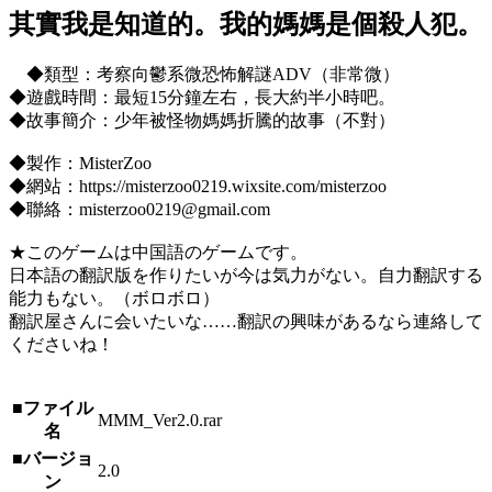
其實我是知道的。我的媽媽是個殺人犯。
◆類型：考察向鬱系微恐怖解謎ADV（非常微）
◆遊戲時間：最短15分鐘左右，長大約半小時吧。
◆故事簡介：少年被怪物媽媽折騰的故事（不對）
◆製作：MisterZoo
◆網站：https://misterzoo0219.wixsite.com/misterzoo
◆聯絡：misterzoo0219@gmail.com
★このゲームは中国語のゲームです。
日本語の翻訳版を作りたいが今は気力がない。自力翻訳する
能力もない。（ボロボロ）
翻訳屋さんに会いたいな……翻訳の興味があるなら連絡して
くださいね！
■ファイル
MMM_Ver2.0.rar
名
■バージョ
2.0
ン