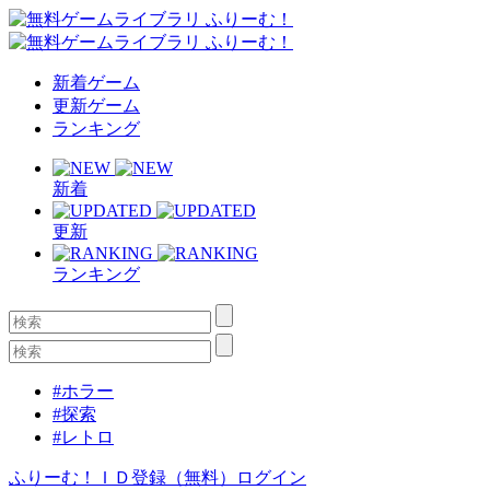
新着ゲーム
更新ゲーム
ランキング
新着
更新
ランキング
#ホラー
#探索
#レトロ
ふりーむ！ＩＤ登録（無料）
ログイン