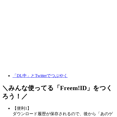
「DL中」とTwitterでつぶやく
＼みんな使ってる「
Freem!ID
」をつく
ろう！／
【便利1】
ダウンロード履歴が保存されるので、後から「あのゲ