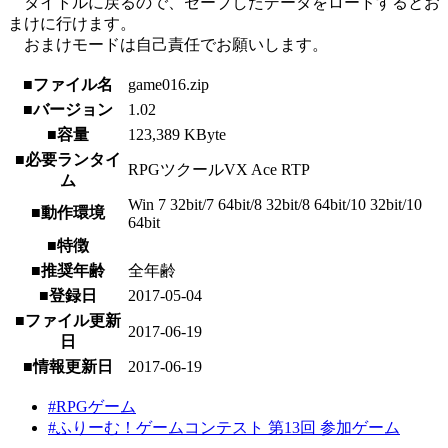
タイトルに戻るので、セーブしたデータをロードするとお
まけに行けます。
おまけモードは自己責任でお願いします。
■ファイル名
game016.zip
■バージョン
1.02
■容量
123,389 KByte
■必要ランタイ
RPGツクールVX Ace RTP
ム
Win 7 32bit/7 64bit/8 32bit/8 64bit/10 32bit/10
■動作環境
64bit
■特徴
■推奨年齢
全年齢
■登録日
2017-05-04
■ファイル更新
2017-06-19
日
■情報更新日
2017-06-19
#RPGゲーム
#ふりーむ！ゲームコンテスト 第13回 参加ゲーム