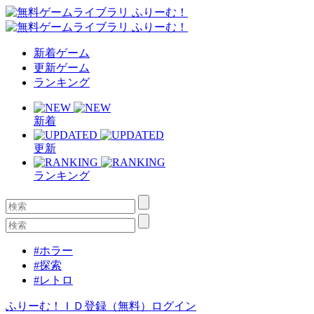
新着ゲーム
更新ゲーム
ランキング
新着
更新
ランキング
#ホラー
#探索
#レトロ
ふりーむ！ＩＤ登録（無料）
ログイン