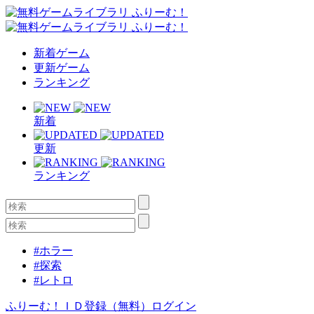
新着ゲーム
更新ゲーム
ランキング
新着
更新
ランキング
#ホラー
#探索
#レトロ
ふりーむ！ＩＤ登録（無料）
ログイン