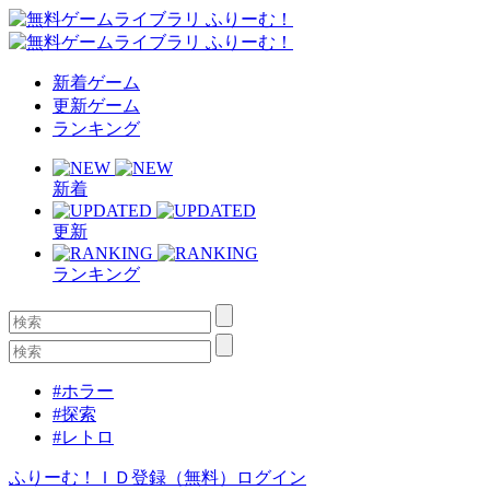
新着ゲーム
更新ゲーム
ランキング
新着
更新
ランキング
#ホラー
#探索
#レトロ
ふりーむ！ＩＤ登録（無料）
ログイン