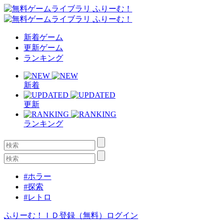
新着ゲーム
更新ゲーム
ランキング
新着
更新
ランキング
#ホラー
#探索
#レトロ
ふりーむ！ＩＤ登録（無料）
ログイン