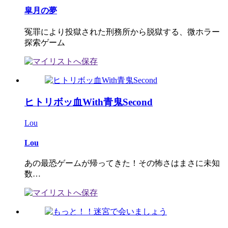
皐月の夢
冤罪により投獄された刑務所から脱獄する、微ホラー
探索ゲーム
ヒトリボッ血With青鬼Second
Lou
Lou
あの最恐ゲームが帰ってきた！その怖さはまさに未知
数…