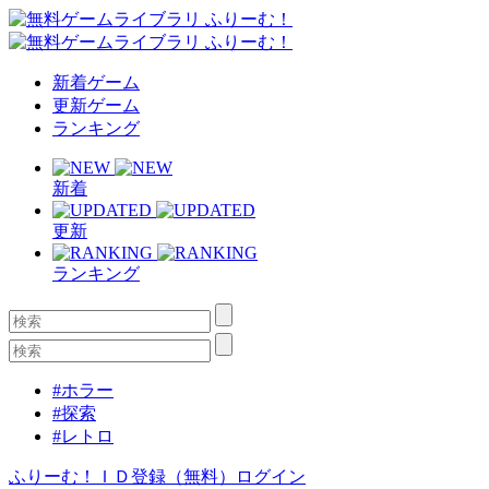
新着ゲーム
更新ゲーム
ランキング
新着
更新
ランキング
#ホラー
#探索
#レトロ
ふりーむ！ＩＤ登録（無料）
ログイン