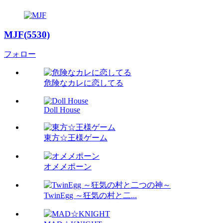
MJF(5530)
フォロー
危険なカレに恋してる
Doll House
東方☆王様ゲーム
オメメポーン
TwinEgg ～狂気の村と二...