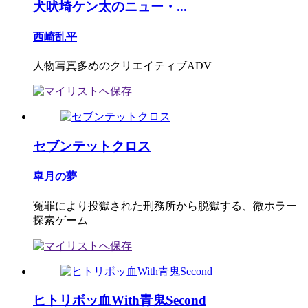
犬吠埼ケン太のニュー・...
西崎乱平
人物写真多めのクリエイティブADV
セブンテットクロス
皐月の夢
冤罪により投獄された刑務所から脱獄する、微ホラー
探索ゲーム
ヒトリボッ血With青鬼Second