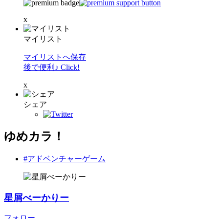
x
マイリスト
マイリストへ保存
後で便利♪ Click!
x
シェア
ゆめカラ！
#アドベンチャーゲーム
星屑べーかりー
フォロー