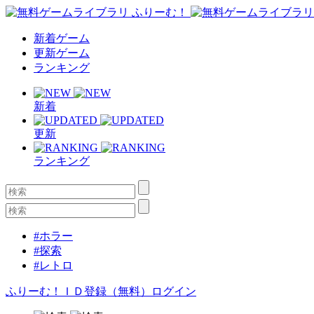
新着ゲーム
更新ゲーム
ランキング
新着
更新
ランキング
#ホラー
#探索
#レトロ
ふりーむ！ＩＤ登録（無料）
ログイン