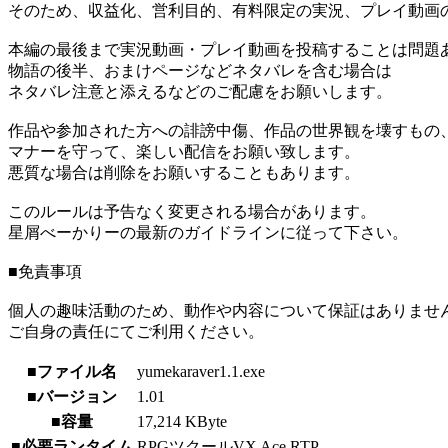
そのため、収益化、営利目的、有料限定の実況、プレイ動画
本編の最後まで実況動画・プレイ動画を投稿することは問題
物語の後半、おまけページなどネタバレを含む場合は
ネタバレ注意と添えるなどのご配慮をお願いします。
作品や参加された方への誹謗中傷、作品の世界観を壊すもの
マナーを守って、楽しい配信をお願い致します。
悪質な場合は削除をお願いすることもあります。
このルールは予告なく変更される場合があります。
星屑べーかりーの最新のガイドラインに従って下さい。
■免責事項
個人の趣味活動のため、動作や内容について保証はありませ
ご自身の責任にてご利用ください。
■ファイル名
yumekaraver1.1.exe
■バージョン
1.01
■容量
17,214 KByte
■必要ランタイム
RPGツクールVX Ace RTP