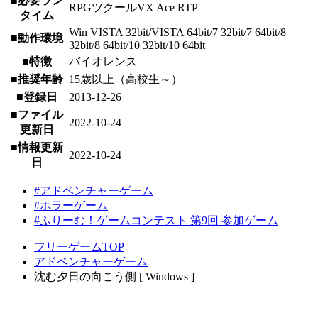
■必要ラン
RPGツクールVX Ace RTP
タイム
Win VISTA 32bit/VISTA 64bit/7 32bit/7 64bit/8
■動作環境
32bit/8 64bit/10 32bit/10 64bit
■特徴
バイオレンス
■推奨年齢
15歳以上（高校生～）
■登録日
2013-12-26
■ファイル
2022-10-24
更新日
■情報更新
2022-10-24
日
#アドベンチャーゲーム
#ホラーゲーム
#ふりーむ！ゲームコンテスト 第9回 参加ゲーム
フリーゲームTOP
アドベンチャーゲーム
沈む夕日の向こう側 [ Windows ]