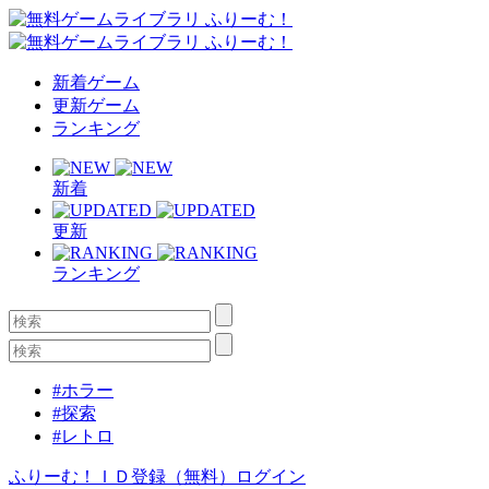
新着ゲーム
更新ゲーム
ランキング
新着
更新
ランキング
#ホラー
#探索
#レトロ
ふりーむ！ＩＤ登録（無料）
ログイン