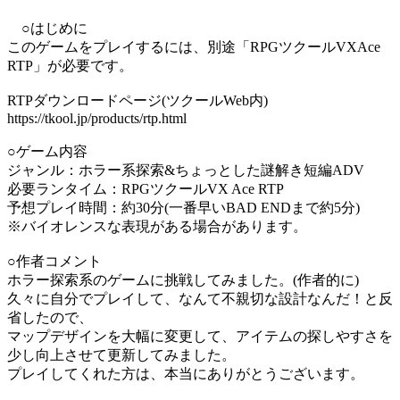
○はじめに
このゲームをプレイするには、別途「RPGツクールVXAce
RTP」が必要です。
RTPダウンロードページ(ツクールWeb内)
https://tkool.jp/products/rtp.html
○ゲーム内容
ジャンル：ホラー系探索&ちょっとした謎解き短編ADV
必要ランタイム：RPGツクールVX Ace RTP
予想プレイ時間：約30分(一番早いBAD ENDまで約5分)
※バイオレンスな表現がある場合があります。
○作者コメント
ホラー探索系のゲームに挑戦してみました。(作者的に)
久々に自分でプレイして、なんて不親切な設計なんだ！と反
省したので、
マップデザインを大幅に変更して、アイテムの探しやすさを
少し向上させて更新してみました。
プレイしてくれた方は、本当にありがとうございます。