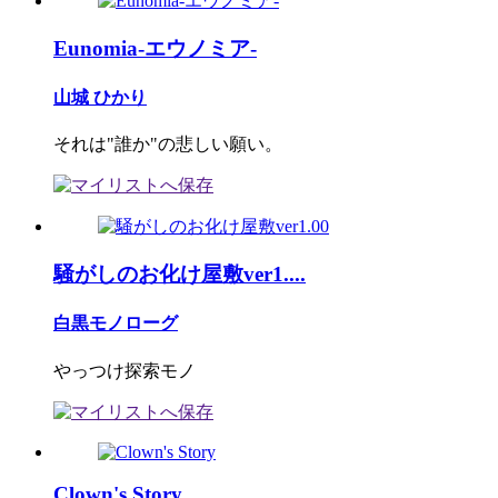
Eunomia-エウノミア-
山城 ひかり
それは"誰か"の悲しい願い。
騒がしのお化け屋敷ver1....
白黒モノローグ
やっつけ探索モノ
Clown's Story