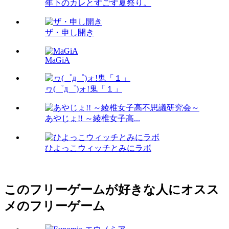
年下のカレとすごす夏祭り。
ザ・申し開き
MaGiA
ヮ(゜д゜)ォ!鬼「１」
あやじょ!! ～綾椎女子高...
ひよっこウィッチとみにラボ
このフリーゲームが好きな人にオスス
メのフリーゲーム