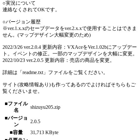
○実況について
連絡なくされてOKです。
○バージョン履歴
※ver.1.x.xのセーブデータをver.2.x.xで使用することはできま
せん。(マップデザイン大幅変更のため)
2022/3/26 ver.2.0.4 更新内容：VXAceをVer.1.02bにアップデー
ト。イベントの修正。一部のマップデザインを大幅に変更。
2022/10/23 ver.2.0.5 更新内容：売店の商品を変更。
詳細は「readme.txt」ファイルをご覧ください。
サイト(攻略情報あり)も作ってあるのでよければそちらもご
覧くださいませ。
■ファイル
shizuyu205.zip
名
■バージョ
2.0.5
ン
■容量
31,713 KByte